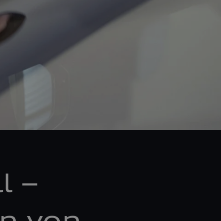
l –
n von