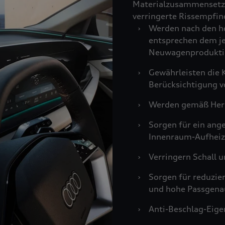
Materialzusammensetzu
verringerte Rissempfind
›
Werden nach den ho
entsprechen dem je
Neuwagenprodukti
›
Gewährleisten die K
Berücksichtigung v
›
Werden gemäß Hers
›
Sorgen für ein an
Innenraum-Aufheiz
›
Verringern Schall u
›
Sorgen für reduzie
und hohe Passgenau
›
Anti-Beschlag-Eigen