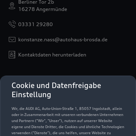
Berliner Tor 2b
16278 Angermünde
03331 29280
konstanze.nass@autohaus-brosda.de
Kontaktdaten herunterladen
Öffnungszeiten
Cookie und Datenfreigabe
Einstellung
Service
Wir, die AUDI AG, Auto-Union-Straße 1, 85057 Ingolstadt, allein
Geöffnet bis
17:00
oder in Zusammenarbeit mit unseren verbundenen Unternehmen
und Partnern ("Wir", "Unser"), nutzen auf unserer Website
eigene und Dienste Dritter, die Cookies und ähnliche Technologien
Teile- und Zubehörverkauf
verwenden ("Dienste"), die uns helfen, unsere Website zu