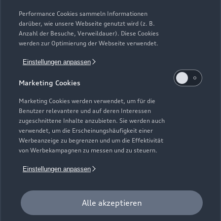
Modelle vergleichen
Service & Zubehör
Performance Cookies sammeln Informationen
Neuwagensuche
darüber, wie unsere Webseite genutzt wird (z. B.
Elektromodelle
Anzahl der Besuche, Verweildauer). Diese Cookies
Gebrauchtwagensuche
Support
werden zur Optimierung der Webseite verwendet.
Saisonale Angebote
Plug-in-Hybride
Gebrauchtwagen
Einstellungen anpassen
Audi Services
Über Audi
Kundenservice
Finanzierung
Marketing Cookies
Garantie
Händlersuche
Aktionen & Angebote
Unternehmen
Marketing Cookies werden verwendet, um für die
Audi digital services
Benutzer relevantere und auf deren Interessen
Audi Code
Geschäftskunden
Karriere
zugeschnittene Inhalte anzubieten. Sie werden auch
myAudi
verwendet, um die Erscheinungshäufigkeit einer
Häufige Fragen (FAQ)
Investor Relations
Werbeanzeige zu begrenzen und um die Effektivität
© 2026 AUDI AG. Alle Rechte vorbehalten
von Werbekampagnen zu messen und zu steuern.
Audi Online Beratung
Presse & Media Center
Impressum
Rechtliches
Hinweisgebersystem
Einstellungen anpassen
Online-Terminvereinbarung
Datenschutz
Datenschutzinformation
Cookie-Einstellungen
Servicekontakt
Cookie-Richtlinie
Barrierefreiheit
Audi erleben
Alle akzeptieren
Digital Services Act
EU Data Act
Bordbuch & Bedienungsanleitungen
Newsletter