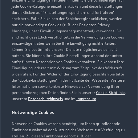
einzelne Einwilligungen erteilen, indem Sie die Schieberegler für
jede Cookie-Kategorie einzeln anklicken und diese Einstellungen
03331 29280
durch Klicken auf "Einstellungen speichern und fortfahren"
speichern. Falls Sie keinen der Schieberegler anklicken, werden
konstanze.nass@autohaus-brosda.de
nur die notwendigen Cookies (z. B. der Ensighten Privacy
Manager, unser Einwilligungsmanagementtool) verwendet. Sie
sind nicht gesetzlich verpflichtet, in die Verwendung von Cookies
Kontaktdaten herunterladen
einzuwilligen, aber wenn Sie Ihre Einwilligung nicht erteilen,
können Sie bestimmte unserer Dienste möglicherweise nicht
nutzen. Sie können Ihre Cookie-Einstellungen anhand der unten
aufgeführten Kategorien von Cookies verwalten. Sie können Ihre
Öffnungszeiten
Einwilligung jederzeit mit Wirkung zum Zeitpunkt des Widerrufs
widerrufen. Für den Widerruf der Einwilligung beachten Sie bitte
die "Cookie-Einstellungen" in der Fußzeile der Webseite. Weitere
Informationen sowie konkrete Hinweise zur Verwendung Ihrer
Service
personenbezogenen Daten finden Sie in unserer
Cookie Richtlinie
,
Geschlossen
,
öffnet am
Freitag 06:30
unserem
Datenschutzhinweis
und im
Impressum
.
Notwendige Cookies
Teile- und Zubehörverkauf
Geschlossen
,
öffnet am
Freitag 07:00
Notwendige Cookies werden benötigt, um Ihnen grundlegende
Funktionen während der Nutzung der Webseite zur Verfügung zu
stellen. Zu diesen Funktionen gehört z. B. der