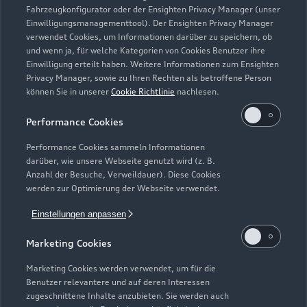
Fahrzeugkonfigurator oder der Ensighten Privacy Manager (unser
Einwilligungsmanagementtool). Der Ensighten Privacy Manager
Zurück nach oben
verwendet Cookies, um Informationen darüber zu speichern, ob
und wenn ja, für welche Kategorien von Cookies Benutzer ihre
Einwilligung erteilt haben. Weitere Informationen zum Ensighten
Modelle
Privacy Manager, sowie zu Ihren Rechten als betroffene Person
können Sie in unserer
Cookie Richtlinie
nachlesen.
Kaufen & leasen
Alle Modelle
Performance Cookies
Modelle vergleichen
Service & Zubehör
Performance Cookies sammeln Informationen
Neuwagensuche
darüber, wie unsere Webseite genutzt wird (z. B.
Elektromodelle
Anzahl der Besuche, Verweildauer). Diese Cookies
Gebrauchtwagensuche
Support
werden zur Optimierung der Webseite verwendet.
Saisonale Angebote
Plug-in-Hybride
Gebrauchtwagen
Einstellungen anpassen
Audi Services
Über Audi
Kundenservice
Finanzierung
Marketing Cookies
Garantie
Händlersuche
Aktionen & Angebote
Unternehmen
Marketing Cookies werden verwendet, um für die
Audi digital services
Benutzer relevantere und auf deren Interessen
Audi Code
Geschäftskunden
Karriere
zugeschnittene Inhalte anzubieten. Sie werden auch
myAudi